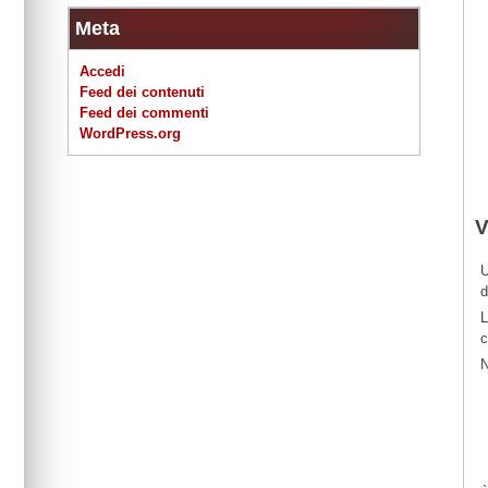
Meta
Accedi
Feed dei contenuti
Feed dei commenti
WordPress.org
V
U
d
L
c
N