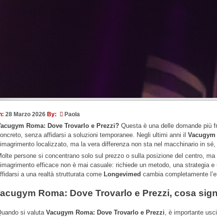
n:
28 Marzo 2026
By:
Paola
Vacugym Roma: Dove Trovarlo e Prezzi?
Questa è una delle domande più fre
oncreto, senza affidarsi a soluzioni temporanee. Negli ultimi anni il
Vacugym
imagrimento localizzato, ma la vera differenza non sta nel macchinario in sé, b
olte persone si concentrano solo sul prezzo o sulla posizione del centro, ma q
imagrimento efficace non è mai casuale: richiede un metodo, una strategia e 
ffidarsi a una realtà strutturata come
Longevimed
cambia completamente l’esp
acugym Roma: Dove Trovarlo e Prezzi, cosa signi
uando si valuta
Vacugym Roma: Dove Trovarlo e Prezzi
, è importante uscir