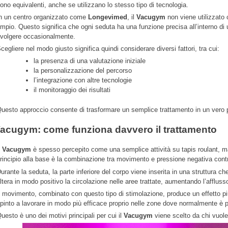
ono equivalenti, anche se utilizzano lo stesso tipo di tecnologia.
n un centro organizzato come
Longevimed
, il
Vacugym
non viene utilizzato
mpio. Questo significa che ogni seduta ha una funzione precisa all’interno di
volgere occasionalmente.
cegliere nel modo giusto significa quindi considerare diversi fattori, tra cui:
la presenza di una valutazione iniziale
la personalizzazione del percorso
l’integrazione con altre tecnologie
il monitoraggio dei risultati
uesto approccio consente di trasformare un semplice trattamento in un vero
acugym: come funziona davvero il trattamento
l
Vacugym
è spesso percepito come una semplice attività su tapis roulant, ma 
rincipio alla base è la combinazione tra movimento e pressione negativa contr
urante la seduta, la parte inferiore del corpo viene inserita in una struttur
ltera in modo positivo la circolazione nelle aree trattate, aumentando l’afflus
l movimento, combinato con questo tipo di stimolazione, produce un effetto più
pinto a lavorare in modo più efficace proprio nelle zone dove normalmente è più 
uesto è uno dei motivi principali per cui il
Vacugym
viene scelto da chi vuol