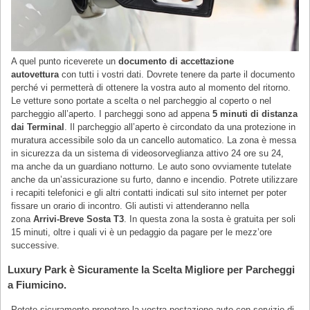
A quel punto riceverete un
documento di accettazione
autovettura
con tutti i vostri dati. Dovrete tenere da parte il documento
perché vi permetterà di ottenere la vostra auto al momento del ritorno.
Le vetture sono portate a scelta o nel parcheggio al coperto o nel
parcheggio all’aperto. I parcheggi sono ad appena
5 minuti di distanza
dai Terminal
. Il parcheggio all’aperto è circondato da una protezione in
muratura accessibile solo da un cancello automatico. La zona è messa
in sicurezza da un sistema di videosorveglianza attivo 24 ore su 24,
ma anche da un guardiano notturno. Le auto sono ovviamente tutelate
anche da un’assicurazione su furto, danno e incendio. Potrete utilizzare
i recapiti telefonici e gli altri contatti indicati sul sito internet per poter
fissare un orario di incontro. Gli autisti vi attenderanno nella
zona
Arrivi-Breve Sosta T3
. In questa zona la sosta è gratuita per soli
15 minuti, oltre i quali vi è un pedaggio da pagare per le mezz’ore
successive.
Luxury Park è Sicuramente la Scelta Migliore per Parcheggi
a Fiumicino.
Potete sicuramente prenotare la vostra postazione auto con servizio di