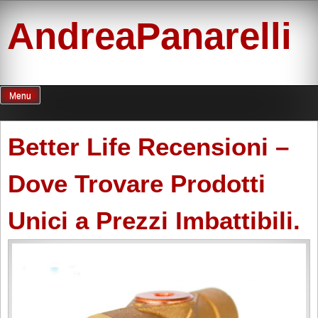
Skip
to
AndreaPanarelli
content
Menu
Better Life Recensioni –
Dove Trovare Prodotti
Unici a Prezzi Imbattibili.