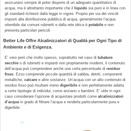
assicurarsi sempre di poter disporre di un adeguato quantitativo di
acqua, ma è altrettanto importante che il
liquido
sia puro e in linea con
gli standard richiesti dalla legge in vigore. Proprio per via dei vincoli
imposti alla distribuzione pubblica di acqua, generalmente l’acqua
ottenibile dai comuni rubinetti e dalla rete idrica è
potabile
e non
presenta particolari pericoli.
Better Life Offre Alcalinizzatori di Qualità per Ogni Tipo di
Ambiente e di Esigenza.
E’ vero però che molto spesso, soprattutto nel caso di
tubature
vecchie
o di rubinetti e impianti non propriamente moderni, il contenuto
dell’acqua può comprendere anche una certa percentuale di
residuo
fisso
. Esso comprende piccole quantità di sabbia, detriti, componenti
metalliche,
calcare
e altre sostanze. Un’acqua con un alto contenuto di
residuo fisso può risultare meno
digeribile
e non perfettamente adatta
a certe tipologie di individui, come anziano o bambini. E’ utile in ogni
caso considerare l’opzione di acquistare prodotti come
alcalinizzatori
d’acqua
in grado di filtrare l’acqua e renderla particolarmente pura e
digeribile.