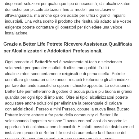
disponibili soluzioni per qualunque tipo di necessità, dai alcalinizzatori
domestici per piccole abitazioni fino ai modelli più esclusivi e
all’avanguardia, ma anche opzioni adatte per uffici o grandi impianti
industriali. Una volta scelto il prodotto che risulta più adatto alle vostre
esigenze potrete contattare gli operatori per richiedere una veloce
installazione.
Grazie a Better Life Potrete Ricevere Assistenza Qualificata
per Alcalinizzatori e Addolcitori Professionali.
Ogni prodotto di
Betterlife.srl
è ovviamente hi-tech e selezionato
solamente per garantire risultati di altissima qualità. Tutti i
alcalinizzatori sono certamente
originali
e di prima scelta. Potrete
contattare gli operatori utilizzando i recapiti telefonici o gli altri indirizzi
per fare domande specifiche oppure richieste apposite. Le soluzioni di
Better Life permetteranno di godere di acqua pura e più buona in grandi
quantità per ogni tipo di impianto. Oltre ai tipici alcalinizzatori potrete
acquistare anche soluzioni per eliminare la percentuale di calcare
con
addolcitori
, Perseo e mini Perseo, oppure la nuova linea Bucato.
Potrete inoltre entrare a far parte della community di Better Life
selezionando l’apposita sezione “Lavora con noi” così da scoprire le
opportunità di collaborazione disponibili. E’ infatti possibile distribuire ed
installare i prodotti di Better Life così da aumentare la diffusione del
servizio. Gli operatori esperti saranno sempre pronti a fornirvi