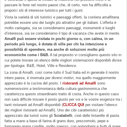
passare le ferie nel nostro paese che, di certo, non ha difficoltà a
proporci siti di interesse turistico per tutti i gusti.
Vista la varietà di siti turistici e paesaggi offerti, la costiera amalfitana
potrebbe essere uno dei luoghi più attrattivi per gli italiani. L’offerta è
molto variegata, sia se consideriamo paesaggi, monumenti e luoghi
d’interesse, sia se consideriamo il tipo di vacanza che avete in mente.
Amalfi può essere visitata in pochi giorno o, con calma, in un
periodo più lungo, è dotata di ville per chi ha intenzione e
possibilità di spendere, ma anche di soluzioni molto più
economiche come i B&B.
A tal proposito vi consigliamo questo sito in
cui potete trovare un elenco delle migliori sistemazioni disponibili divise
per tipologia: B&B, Hotel, Ville e Residence.
La zona di Amalfi, così come tutto il Sud Italia ed in generale il nostro
intero paese, è rinomata per diversi motivi, ma quello maggiormente
apprezzato è la cucina del posto. I
ristoranti ad Amalfi
sono
numerosissimi a testimonianza della cultura gastronomica che
caratterizza questo straordinario tratto di costa. Anche in questo caso
non sarà difficile trovare il posto giusto per voi e le vostre esigenze tra i
tanti ristoranti ad Amalfi disponibili (
CLICCA QUI
per visitare l’elenco
dei migliori ristoranti ad Amalfi). Uno dei cibi caratteristici più
apprezzato dai turisti sono gli
Scialatielli
, cioè delle listarelle di pasta
fatta a mano a base di farina di grano duro, prezzemolo, pepe e
formaggio grana condite, molto spesso, con pomodorini e frutti di mare.