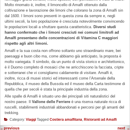
Molto rinomato è, inoltre, il limoncello di Amalfi ottenuto dalla
coltivazione e lavorazione dei limoni che colorano la zona di Amalfi sin
dal 1600. I limoni sono presenti in questa zona da sempre e, negli
ultimi secoli, la loro popolazione è cresciuta notevolmente convincendo
le popolazioni locali a sfruttare questa caratteristica.
Diversi studi
hanno confermato che i limoni cresciuti nei comuni limitrofi ad
Amalfi presentano delle concentrazioni di Vitamina C maggiori
rispetto agli altri limoni.
Amalfi e la sua costa non offrono soltanto uno straordinario mare, bei
paesaggi e buon cibo ma, come abbiamo già anticipato, la proposta è
molto variegata. Il simbolo, da un punto di vista storico e architettonico,
è il Duomo completo di mosaici che ne arricchiscono la facciata, cripte
e sotterranei che vi consigliamo caldamente di visitare. Amalfi è,
inoltre, ricca di musei storici ed interessanti come l’Arsenale della
Repubblica, il museo della Bussola ed il museo della Carta testimone di
quella che per secoli è stata la principale industria della zona.
Alle spalle di Amalfi è situato uno dei principali siti naturalistici del
nostro paese. Il
Vallone delle Ferriere
è una riserva naturale ricca di
ruscelli, stabilimenti industriali abbandonati e percorsi per gli amanti del
trekking.
Category:
Viaggi
Tagged
Costiera amalfitana
,
Ristoranti ad Amalfi
←
previous
next
→