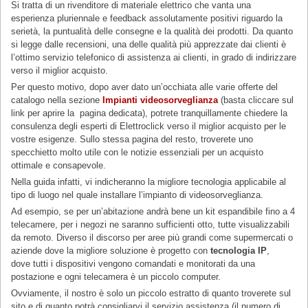
Si tratta di un rivenditore di materiale elettrico che vanta una
esperienza pluriennale e feedback assolutamente positivi riguardo la
serietà, la puntualità delle consegne e la qualità dei prodotti. Da quanto
si legge dalle recensioni, una delle qualità più apprezzate dai clienti è
l’ottimo servizio telefonico di assistenza ai clienti, in grado di indirizzare
verso il miglior acquisto.
Per questo motivo, dopo aver dato un’occhiata alle varie offerte del
catalogo nella sezione
Impianti videosorveglianza
(basta cliccare sul
link per aprire la pagina dedicata), potrete tranquillamente chiedere la
consulenza degli esperti di Elettroclick verso il miglior acquisto per le
vostre esigenze. Sullo stessa pagina del resto, troverete uno
specchietto molto utile con le notizie essenziali per un acquisto
ottimale e consapevole.
Nella guida infatti, vi indicheranno la migliore tecnologia applicabile al
tipo di luogo nel quale installare l’impianto di videosorveglianza.
Ad esempio, se per un’abitazione andrà bene un kit espandibile fino a 4
telecamere, per i negozi ne saranno sufficienti otto, tutte visualizzabili
da remoto. Diverso il discorso per aree più grandi come supermercati o
aziende dove la migliore soluzione è progetto con
tecnologia IP
,
dove tutti i dispositivi vengono comandati e monitorati da una
postazione e ogni telecamera è un piccolo computer.
Ovviamente, il nostro è solo un piccolo estratto di quanto troverete sul
sito e di quanto potrà consigliarvi il servizio assistenza (il numero di