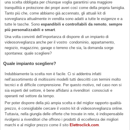
una scelta obbligata per chiunque voglia garantirsi una maggiore
tranquillità e protezione dei propri averi così come della propria famiglia.
Tanto più che, come abbiamo già accennato, gli attuali kit di
sorveglianza attualmente in vendita sono adatti a tutte le esigenze e a
tutte le tasche. Sono
espandibili e controllabili da remoto
,
sempre
più personalizzabili e smart
.
Una volta convinti dell’importanza di disporre di un impianto di
videosorveglianza anche per il vostro condominio, appartamento,
negozio, magazzino, garage o terreno che sia, la domanda sorge
spontanea: quale scegliere?
Quale impianto scegliere?
Indubbiamente la scelta non è facile. Ci si addentra infatti
nell’assortimento di moltissimi modelli tutti descritti con termini molto
tecnici e di difficile comprensione. Per questo motivo, nel caso non si
sia esperti del settore, è bene affidarsi a rivenditori conosciuti e
operanti nel settore da tempo.
Per poter disporre della più ampia scelta e del miglior rapporto qualità-
prezzo, è consigliabile cercare il vostro kit di videosorveglianza online.
Tuttavia, nella giungla delle offerte che trovate in rete, è indispensabile
rivolgersi a rivenditori che offrono i prodotti di eccellenza dei migliori
marchi e al miglior prezzo come il sito
Elettroclick.com
.