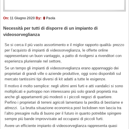
On:
11 Giugno 2020
By:
Paola
Necessità per tutti di disporre di un impianto di
videosorveglianza
Se si cerca il più vasto assortimento e il miglior rapporto qualità- prezzo
per l’acquisto di impianti di videosorveglianza, le offerte online
rappresentano un buon vantaggio, a patto di rivolgersi a rivenditori con
esperienza pluriennale nel settore,
Se un tempo gli impianti di videosorveglianza erano appannaggio dei
proprietari di grandi ville o aziende produttive, oggi sono disponibili sul
mercato tantissimi tipi diversi di kit adatti a tutte le esigenze.
Il motivo è molto semplice: negli ultimi anni furti e atti vandalici si sono
moltiplicati e purtroppo non interessano più solo grandi proprietà ma
anche gli appartamenti più modesti o i piccoli negozi di quartiere.
Perfino i proprietari di terreni agricoli lamentano la perdita di bestiame e
attrezzi. La brutta situazione economica post lockdown non lascia tra
l’altro presagire nulla di buono per il futuro in quanto potrebbe spingere
sempre più bande improvvisate ad occuparsi di piccoli furti.
Avere un efficiente impianto di videosorveglianza rappresenta quasi