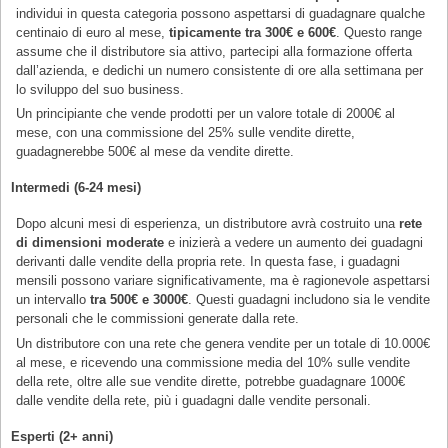
individui in questa categoria possono aspettarsi di guadagnare qualche
centinaio di euro al mese,
tipicamente tra 300€ e 600€
. Questo range
assume che il distributore sia attivo, partecipi alla formazione offerta
dall’azienda, e dedichi un numero consistente di ore alla settimana per
lo sviluppo del suo business.
Un principiante che vende prodotti per un valore totale di 2000€ al
mese, con una commissione del 25% sulle vendite dirette,
guadagnerebbe 500€ al mese da vendite dirette.
Intermedi (6-24 mesi)
Dopo alcuni mesi di esperienza, un distributore avrà costruito una
rete
di dimensioni moderate
e inizierà a vedere un aumento dei guadagni
derivanti dalle vendite della propria rete. In questa fase, i guadagni
mensili possono variare significativamente, ma è ragionevole aspettarsi
un intervallo
tra 500€ e 3000€
. Questi guadagni includono sia le vendite
personali che le commissioni generate dalla rete.
Un distributore con una rete che genera vendite per un totale di 10.000€
al mese, e ricevendo una commissione media del 10% sulle vendite
della rete, oltre alle sue vendite dirette, potrebbe guadagnare 1000€
dalle vendite della rete, più i guadagni dalle vendite personali.
Esperti (2+ anni)