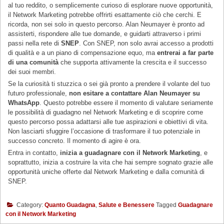
al tuo reddito, o semplicemente curioso di esplorare nuove opportunità,
il Network Marketing potrebbe offrirti esattamente ciò che cerchi. E
ricorda, non sei solo in questo percorso. Alan Neumayer è pronto ad
assisterti, rispondere alle tue domande, e guidarti attraverso i primi
passi nella rete di
SNEP
. Con SNEP, non solo avrai accesso a prodotti
di qualità e a un piano di compensazione equo, ma
entrerai a far parte
di una comunità
che supporta attivamente la crescita e il successo
dei suoi membri.
Se la curiosità ti stuzzica o sei già pronto a prendere il volante del tuo
futuro professionale,
non esitare a contattare Alan Neumayer su
WhatsApp
. Questo potrebbe essere il momento di valutare seriamente
le possibilità di guadagno nel Network Marketing e di scoprire come
questo percorso possa adattarsi alle tue aspirazioni e obiettivi di vita.
Non lasciarti sfuggire l’occasione di trasformare il tuo potenziale in
successo concreto. Il momento di agire è ora.
Entra in contatto,
inizia a guadagnare con il Network Marketing
, e
soprattutto, inizia a costruire la vita che hai sempre sognato grazie alle
opportunità uniche offerte dal Network Marketing e dalla comunità di
SNEP.
Category:
Quanto Guadagna
,
Salute e Benessere
Tagged
Guadagnare
con il Network Marketing