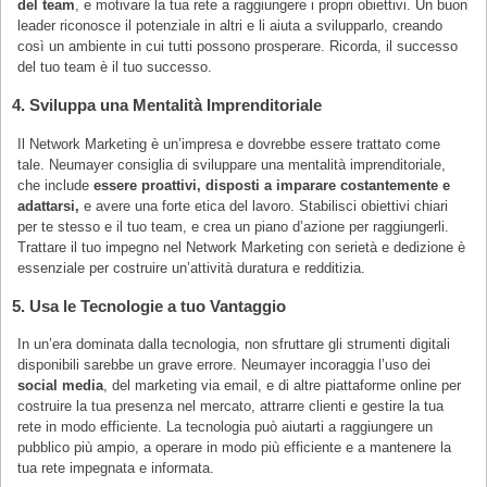
del team
, e motivare la tua rete a raggiungere i propri obiettivi. Un buon
leader riconosce il potenziale in altri e li aiuta a svilupparlo, creando
così un ambiente in cui tutti possono prosperare. Ricorda, il successo
del tuo team è il tuo successo.
4.
Sviluppa una Mentalità Imprenditoriale
Il Network Marketing è un’impresa e dovrebbe essere trattato come
tale. Neumayer consiglia di sviluppare una mentalità imprenditoriale,
che include
essere proattivi, disposti a imparare costantemente e
adattarsi,
e avere una forte etica del lavoro. Stabilisci obiettivi chiari
per te stesso e il tuo team, e crea un piano d’azione per raggiungerli.
Trattare il tuo impegno nel Network Marketing con serietà e dedizione è
essenziale per costruire un’attività duratura e redditizia.
5.
Usa le Tecnologie a tuo Vantaggio
In un’era dominata dalla tecnologia, non sfruttare gli strumenti digitali
disponibili sarebbe un grave errore. Neumayer incoraggia l’uso dei
social media
, del marketing via email, e di altre piattaforme online per
costruire la tua presenza nel mercato, attrarre clienti e gestire la tua
rete in modo efficiente. La tecnologia può aiutarti a raggiungere un
pubblico più ampio, a operare in modo più efficiente e a mantenere la
tua rete impegnata e informata.