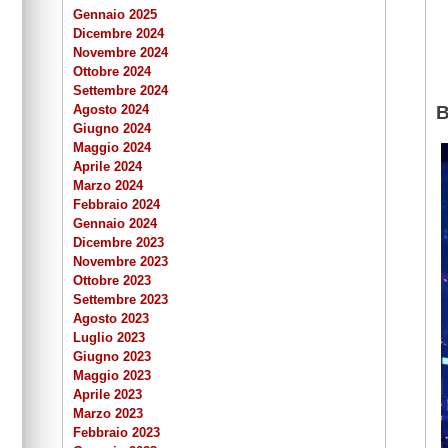
Gennaio 2025
Dicembre 2024
Novembre 2024
Ottobre 2024
Settembre 2024
Agosto 2024
B
Giugno 2024
Maggio 2024
Aprile 2024
Marzo 2024
Febbraio 2024
Gennaio 2024
Dicembre 2023
Novembre 2023
Ottobre 2023
Settembre 2023
Agosto 2023
Luglio 2023
Giugno 2023
Maggio 2023
Aprile 2023
Marzo 2023
Febbraio 2023