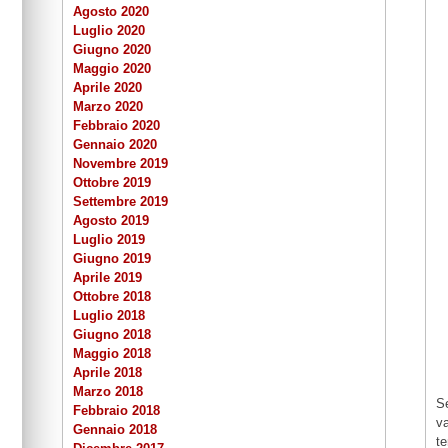
Agosto 2020
Luglio 2020
Giugno 2020
Maggio 2020
Aprile 2020
Marzo 2020
Febbraio 2020
Gennaio 2020
Novembre 2019
Ottobre 2019
Settembre 2019
Agosto 2019
Luglio 2019
Giugno 2019
Aprile 2019
Ottobre 2018
Luglio 2018
Giugno 2018
Maggio 2018
Aprile 2018
Marzo 2018
Se
Febbraio 2018
va
Gennaio 2018
te