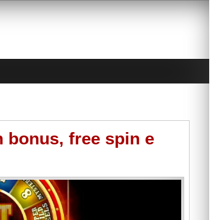
n bonus, free spin e