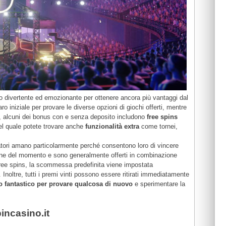
do divertente ed emozionante per ottenere ancora più vantaggi dal
o iniziale per provare le diverse opzioni di giochi offerti, mentre
re, alcuni dei bonus con e senza deposito includono
free spins
nel quale potete trovare anche
funzionalità extra
come tornei,
catori amano particolarmente perché consentono loro di vincere
derne del momento e sono generalmente offerti in combinazione
free spins, la scommessa predefinita viene impostata
Inoltre, tutti i premi vinti possono essere ritirati immediatamente
o fantastico per provare qualcosa di nuovo
e sperimentare la
pincasino.it