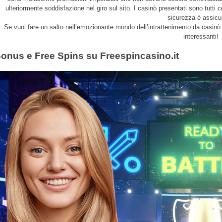
ulteriormente soddisfazione nel giro sul sito. I casinò presentati sono tutti ce
sicurezza è assicu
Se vuoi fare un salto nell’emozionante mondo dell’intrattenimento da casinò v
interessanti!
onus e Free Spins su Freespincasino.it