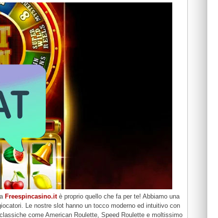
ra
Freespincasino.it
è proprio quello che fa per te! Abbiamo una
 giocatori. Le nostre slot hanno un tocco moderno ed intuitivo con
oni classiche come American Roulette, Speed Roulette e moltissimo