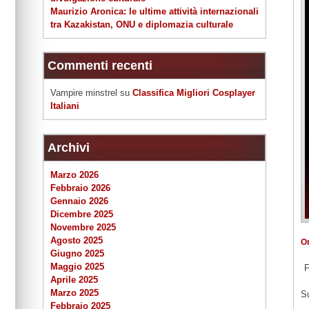
Maurizio Aronica: le ultime attività internazionali
tra Kazakistan, ONU e diplomazia culturale
Commenti recenti
Vampire minstrel
su
Classifica Migliori Cosplayer
Italiani
Archivi
Marzo 2026
Febbraio 2026
Gennaio 2026
Dicembre 2025
Novembre 2025
Agosto 2025
O
Giugno 2025
Maggio 2025
F
Aprile 2025
Marzo 2025
S
Febbraio 2025