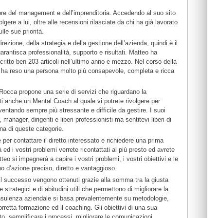
ore del management e dell’imprenditoria. Accedendo al suo sito
volgere a lui, oltre alle recensioni rilasciate da chi ha già lavorato
lle sue priorità.
ezione, della strategia e della gestione dell’azienda, quindi è il
rantisca professionalità, supporto e risultati. Matteo ha
critto ben 203 articoli nell’ultimo anno e mezzo. Nel corso della
lo ha reso una persona molto più consapevole, completa e ricca
Rocca propone una serie di servizi che riguardano la
 anche un Mental Coach al quale vi potrete rivolgere per
iventando sempre più stressante e difficile da gestire. I suoi
manager, dirigenti e liberi professionisti ma sentitevi liberi di
una di queste categorie.
per contattare il diretto interessato e richiedere una prima
d i vostri problemi verrete ricontattati al più presto ed avrete
eo si impegnerà a capire i vostri problemi, i vostri obiettivi e le
o d’azione preciso, diretto e vantaggioso.
d il successo vengono ottenuti grazie alla somma tra la giusta
 strategici e di abitudini utili che permettono di migliorare la
consulenza aziendale si basa prevalentemente su metodologie,
rretta formazione ed il coaching. Gli obiettivi di una sua
o, semplificare i processi, migliorare le comunicazioni