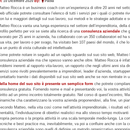
n:
10 Dicembre 2020
By:
Paola
atteo Rocca è un business coach con un’esperienza di oltre 20 anni nel sett
eb ufficiale potrete consultare l’elenco di tutti i servizi per i quali ci potrete ri
on lui e maggiori dettagli sul suo lavoro, sui metodi e le strategie adottate e su
atteo Rocca vanta una lunga esperienza nel settore dell’imprenditoria, della dir
rofilo perfetto per voi se siete alla ricerca di una
consulenza aziendale
che ga
avorato per 25 anni in azienda, ha collaborato con un 350 collaboratori ed ha s
ua vita, per lavoro o per svago, ha visitato ben 107 paesi del mondo, il che 
a un punto di vista culturale ed intellettuale.
ome potrete notare in seguito ad un rapido sguardo sul suo sito web, Matteo 
onsulenza aziendale ma che spesso vanno anche oltre. Matteo Rocca è infatti
roblemi inerenti al rapporto vita-lavoro, un rapporto che negli ultimi anni sta d
ervizi sono rivolti prevalentemente a imprenditori, leader d’azienda, startupper, 
ontattarlo tramite i dati disponibili sul suo sito web anche se non rientrate in 
ella home del suo sito è presente un semplice form
che potrete compilare 
onsulenza gratuita. Fornendo nome e mail e presentando voi, la vostra attività e
iritto ad un primo incontro totalmente gratuito. Nel corso di quest’incontro, Matt
inamiche cha caratterizzano la vostra azienda proponendovi, alla fine, un pian
econdo Matteo, nella vita così come nell’attività imprenditoriale, i risultati e
entalità, l’individuazione di obiettivi realistici ma allo stesso tempo motivanti e
ropria persona o la propria attività in una scala temporale medio-lunga. La 
ecniche e best practice ma, inevitabilmente, va poi a confluire anche con la co
onsulenza aziendale sono quelli di definire un metodo organizzativo appropriat