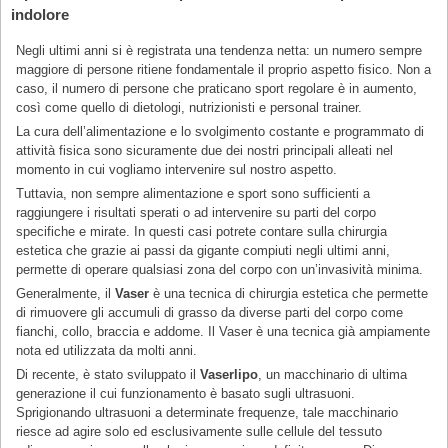
indolore
Negli ultimi anni si è registrata una tendenza netta: un numero sempre
maggiore di persone ritiene fondamentale il proprio aspetto fisico. Non a
caso, il numero di persone che praticano sport regolare è in aumento,
così come quello di dietologi, nutrizionisti e personal trainer.
La cura dell’alimentazione e lo svolgimento costante e programmato di
attività fisica sono sicuramente due dei nostri principali alleati nel
momento in cui vogliamo intervenire sul nostro aspetto.
Tuttavia, non sempre alimentazione e sport sono sufficienti a
raggiungere i risultati sperati o ad intervenire su parti del corpo
specifiche e mirate. In questi casi potrete contare sulla chirurgia
estetica che grazie ai passi da gigante compiuti negli ultimi anni,
permette di operare qualsiasi zona del corpo con un’invasività minima.
Generalmente, il
Vaser
è una tecnica di chirurgia estetica che permette
di rimuovere gli accumuli di grasso da diverse parti del corpo come
fianchi, collo, braccia e addome. Il Vaser è una tecnica già ampiamente
nota ed utilizzata da molti anni.
Di recente, è stato sviluppato il
Vaserlipo
, un macchinario di ultima
generazione il cui funzionamento è basato sugli ultrasuoni.
Sprigionando ultrasuoni a determinate frequenze, tale macchinario
riesce ad agire solo ed esclusivamente sulle cellule del tessuto