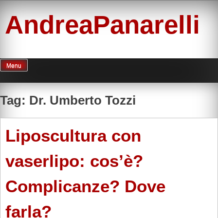
Skip
to
AndreaPanarelli
content
Menu
Tag:
Dr. Umberto Tozzi
Liposcultura con
vaserlipo: cos’è?
Complicanze? Dove
farla?