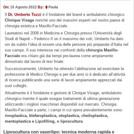
On:
10 Agosto 2022
By:
Paola
Il
Dr. Umberto Tozzi
è il fondatore del brand e ambulatorio chirurgico
Clinique Visage
nonchè uno dei massimi esperti nel nostro paese di
chirurgia estetica e Maxillo-Facciale.
Laureatosi nel 2008 in Medicina e Chirurgia presso l’Università degli
Studi di Napoli – Federico II on il massimo dei voti, Umberto ha dato
sin da subito l’idea di essere una delle persone più preparate d’Italia nel
suo campo. Il suo interesse nei confronti della
chirurgia Maxillo-
Facciale
era chiaro già dai tempi pre-laurea come ampiamente
dimostrato dal lavoro di tesi finale.
Successivamente, Umberto ha ottenuto l’abilitazione ad esercitare la
professione di Medico Chirurgo e per due anni si è dedicato all’attività
di ricerca pubblicando una serie di lavori ampiamente apprezzati dai
suoi colleghi.
Attualmente è il fondatore e gestore di Clinique Visage, ambulatorio
chirurgico tramite il quale esegue trattamenti di ultima generazione
utilizzando i migliori macchinari disponibili sul mercato. Chirurgia
Maxillo-Facciale a parte, i campi in cui opera prevalentemente sono:
rinoplastica, blefaroplastica, otoplastica, cheiloplastica,
mentoplastica e Lipofilling, o liposcultura
.
Liposcultura con vaserlipo: tecnica moderna rapida e