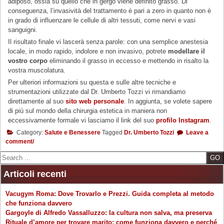
adiposo, ossia su quello che in gergo viene definito grasso. Di
conseguenza, l’invasività del trattamento è pari a zero in quanto non è
in grado di influenzare le cellule di altri tessuti, come nervi e vasi
sanguigni.
Il risultato finale vi lascerà senza parole: con una semplice anestesia
locale, in modo rapido, indolore e non invasivo, potrete
modellare il
vostro corpo
eliminando il grasso in eccesso e mettendo in risalto la
vostra muscolatura.
Per ulteriori informazioni su questa e sulle altre tecniche e
strumentazioni utilizzate dal Dr. Umberto Tozzi vi rimandiamo
direttamente al suo
sito web personale
. In aggiunta, se volete sapere
di più sul mondo della chirurgia estetica in maniera non
eccessivamente formale vi lasciamo il link del suo
profilo Instagram
.
Category:
Salute e Benessere
Tagged
Dr. Umberto Tozzi
Leave a
comment/
Search
Articoli recenti
Vacugym Roma: Dove Trovarlo e Prezzi. Guida completa al metodo
che funziona davvero
Gargoyle di Alfredo Vassalluzzo: la cultura non salva, ma preserva
Rituale d’amore per trovare marito: come funziona davvero e perché