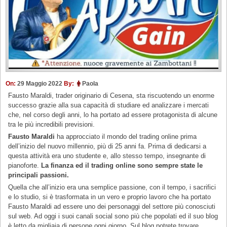
On:
29 Maggio 2022
By:
Paola
Fausto Maraldi, trader originario di Cesena, sta riscuotendo un enorme
successo grazie alla sua capacità di studiare ed analizzare i mercati
che, nel corso degli anni, lo ha portato ad essere protagonista di alcune
tra le più incredibili previsioni.
Fausto Maraldi
ha approcciato il mondo del trading online prima
dell’inizio del nuovo millennio, più di 25 anni fa. Prima di dedicarsi a
questa attività era uno studente e, allo stesso tempo, insegnante di
pianoforte.
La finanza ed il trading online sono sempre state le
principali passioni.
Quella che all’inizio era una semplice passione, con il tempo, i sacrifici
e lo studio, si è trasformata in un vero e proprio lavoro che ha portato
Fausto Maraldi ad essere uno dei personaggi del settore più conosciuti
sul web. Ad oggi i suoi canali social sono più che popolati ed il suo blog
è letto da migliaia di persone ogni giorno. Sul blog potrete trovare