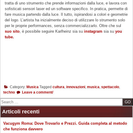
tratta di uno strumento che prende informazioni dalla luce, e lavora con
sofisticati sensori laser ed un software specifico. In pratica, permette di
fare musica partendo dalla luce. Il tutto, ispirandosi a colori e geometrie
del logo. L’artista ha inizialmente deciso di utilizzare lo strumento solo
per le proprie performances, senza commercializzarlo. Oltre che sul
suo sito
, è possibile seguire Karlheinz sia su
instagram
sia su
you
tube.
Category:
Musica
Tagged
cultura
,
innovazioni
,
musica
,
spettacolo
,
techno
Leave a comment/
Search
Articoli recenti
Vacugym Roma: Dove Trovarlo e Prezzi. Guida completa al metodo
che funziona davvero