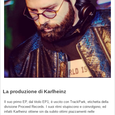
La produzione di Karlheinz
Il suo primo EP, dal titolo EP1, è uscito con TrackPark, etichetta della
divisione Proceed Records. I suoi ritmi stupiscono e coinvolgono, ed
infatti Karlheinz ottiene sin da subito ottimi piazzamenti nelle