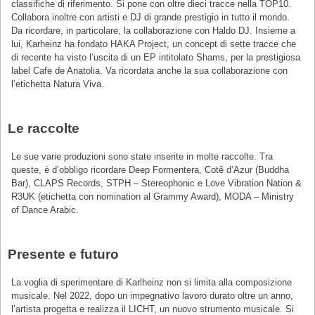
classifiche di riferimento. Si pone con oltre dieci tracce nella TOP10.
Collabora inoltre con artisti e DJ di grande prestigio in tutto il mondo.
Da ricordare, in particolare, la collaborazione con Haldo DJ. Insieme a
lui, Karheinz ha fondato HAKA Project, un concept di sette tracce che
di recente ha visto l’uscita di un EP intitolato Shams, per la prestigiosa
label Cafe de Anatolia. Va ricordata anche la sua collaborazione con
l’etichetta Natura Viva.
Le raccolte
Le sue varie produzioni sono state inserite in molte raccolte. Tra
queste, è d’obbligo ricordare Deep Formentera, Cotê d’Azur (Buddha
Bar), CLAPS Records, STPH – Stereophonic e Love Vibration Nation &
R3UK (etichetta con nomination al Grammy Award), MODA – Ministry
of Dance Arabic.
Presente e futuro
La voglia di sperimentare di Karlheinz non si limita alla composizione
musicale. Nel 2022, dopo un impegnativo lavoro durato oltre un anno,
l’artista progetta e realizza il LICHT, un nuovo strumento musicale. Si