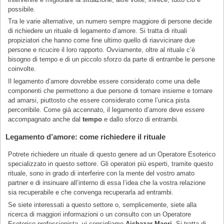
possibile.
Tra le varie alternative, un numero sempre maggiore di persone decide
di richiedere un rituale di legamento d’amore. Si tratta di rituali
propiziatori che hanno come fine ultimo quello di riavvicinare due
persone e ricucire il loro rapporto. Ovviamente, oltre al rituale c’è
bisogno di tempo e di un piccolo sforzo da parte di entrambe le persone
coinvolte.
Il legamento d’amore dovrebbe essere considerato come una delle
componenti che permettono a due persone di tornare insieme e tornare
ad amarsi, piuttosto che essere considerato come l’unica pista
percorribile. Come già accennato, il legamento d’amore deve essere
accompagnato anche dal
tempo
e dallo sforzo di entrambi.
Legamento d’amore: come richiedere il rituale
Potrete richiedere un rituale di questo genere ad un Operatore Esoterico
specializzato in questo settore. Gli operatori più esperti, tramite questo
rituale, sono in grado di interferire con la mente del vostro amato
partner e di insinuare all’interno di essa l’idea che la vostra relazione
sia recuperabile e che convenga recuperarla ad entrambi.
Se siete interessati a questo settore o, semplicemente, siete alla
ricerca di maggiori informazioni o un consulto con un Operatore
Esoterico professionista, vi consigliamo
Aishazar Maori
. Si tratta di