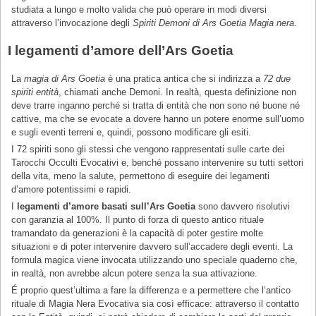
studiata a lungo e molto valida che può operare in modi diversi
attraverso l’invocazione degli
Spiriti Demoni di Ars Goetia Magia nera.
I legamenti d’amore dell’Ars Goetia
La
magia di Ars Goetia
è una pratica antica che si indirizza a
72 due
spiriti entità
, chiamati anche Demoni. In realtà, questa definizione non
deve trarre inganno perché si tratta di entità che non sono né buone né
cattive, ma che se evocate a dovere hanno un potere enorme sull’uomo
e sugli eventi terreni e, quindi, possono modificare gli esiti.
I 72 spiriti sono gli stessi che vengono rappresentati sulle carte dei
Tarocchi Occulti Evocativi e, benché possano intervenire su tutti settori
della vita, meno la salute, permettono di eseguire dei legamenti
d’amore potentissimi e rapidi.
I
legamenti d’amore basati sull’Ars Goetia
sono davvero risolutivi
con garanzia al 100%. Il punto di forza di questo antico rituale
tramandato da generazioni è la capacità di poter gestire molte
situazioni e di poter intervenire davvero sull’accadere degli eventi. La
formula magica viene invocata utilizzando uno speciale quaderno che,
in realtà, non avrebbe alcun potere senza la sua attivazione.
É proprio quest’ultima a fare la differenza e a permettere che l’antico
rituale di Magia Nera Evocativa sia così efficace: attraverso il contatto