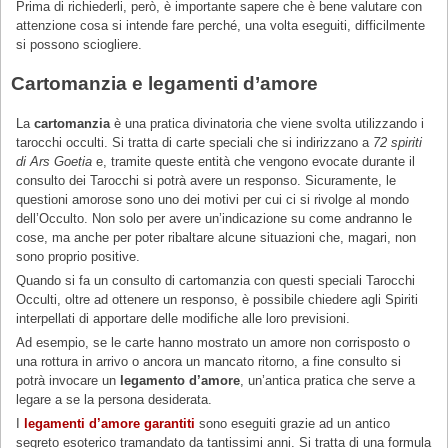
Prima di richiederli, però, è importante sapere che è bene valutare con
attenzione cosa si intende fare perché, una volta eseguiti, difficilmente
si possono sciogliere.
Cartomanzia e legamenti d’amore
La
cartomanzia
è una pratica divinatoria che viene svolta utilizzando i
tarocchi occulti. Si tratta di carte speciali che si indirizzano a
72 spiriti
di Ars Goetia
e, tramite queste entità che vengono evocate durante il
consulto dei Tarocchi si potrà avere un responso. Sicuramente, le
questioni amorose sono uno dei motivi per cui ci si rivolge al mondo
dell’Occulto. Non solo per avere un’indicazione su come andranno le
cose, ma anche per poter ribaltare alcune situazioni che, magari, non
sono proprio positive.
Quando si fa un consulto di cartomanzia con questi speciali Tarocchi
Occulti, oltre ad ottenere un responso, è possibile chiedere agli Spiriti
interpellati di apportare delle modifiche alle loro previsioni.
Ad esempio, se le carte hanno mostrato un amore non corrisposto o
una rottura in arrivo o ancora un mancato ritorno, a fine consulto si
potrà invocare un
legamento d’amore
, un’antica pratica che serve a
legare a se la persona desiderata.
I
legamenti d’amore garantiti
sono eseguiti grazie ad un antico
segreto esoterico tramandato da tantissimi anni. Si tratta di una formula