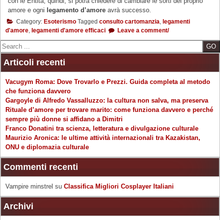
con le Entità, quindi, si potrà chiedere di cambiare le sorti del proprio
amore e ogni
legamento d’amore
avrà successo.
Category:
Esoterismo
Tagged
consulto cartomanzia
,
legamenti
d'amore
,
legamenti d'amore efficaci
Leave a comment/
Search
Articoli recenti
Vacugym Roma: Dove Trovarlo e Prezzi. Guida completa al metodo
che funziona davvero
Gargoyle di Alfredo Vassalluzzo: la cultura non salva, ma preserva
Rituale d’amore per trovare marito: come funziona davvero e perché
sempre più donne si affidano a Dimitri
Franco Donatini tra scienza, letteratura e divulgazione culturale
Maurizio Aronica: le ultime attività internazionali tra Kazakistan,
ONU e diplomazia culturale
Commenti recenti
Vampire minstrel
su
Classifica Migliori Cosplayer Italiani
Archivi