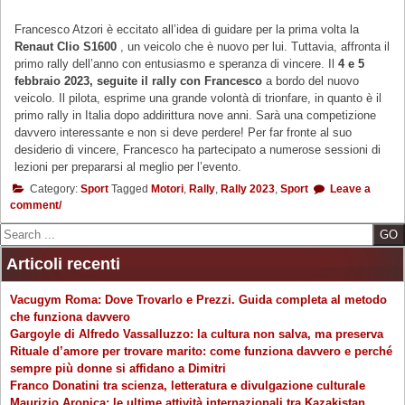
Francesco Atzori è eccitato all’idea di guidare per la prima volta la
Renaut Clio S1600
, un veicolo che è nuovo per lui. Tuttavia, affronta il
primo rally dell’anno con entusiasmo e speranza di vincere. Il
4 e 5
febbraio 2023, seguite il rally con Francesco
a bordo del nuovo
veicolo. Il pilota, esprime una grande volontà di trionfare, in quanto è il
primo rally in Italia dopo addirittura nove anni. Sarà una competizione
davvero interessante e non si deve perdere! Per far fronte al suo
desiderio di vincere, Francesco ha partecipato a numerose sessioni di
lezioni per prepararsi al meglio per l’evento.
Category:
Sport
Tagged
Motori
,
Rally
,
Rally 2023
,
Sport
Leave a
comment/
Search
Articoli recenti
Vacugym Roma: Dove Trovarlo e Prezzi. Guida completa al metodo
che funziona davvero
Gargoyle di Alfredo Vassalluzzo: la cultura non salva, ma preserva
Rituale d’amore per trovare marito: come funziona davvero e perché
sempre più donne si affidano a Dimitri
Franco Donatini tra scienza, letteratura e divulgazione culturale
Maurizio Aronica: le ultime attività internazionali tra Kazakistan,