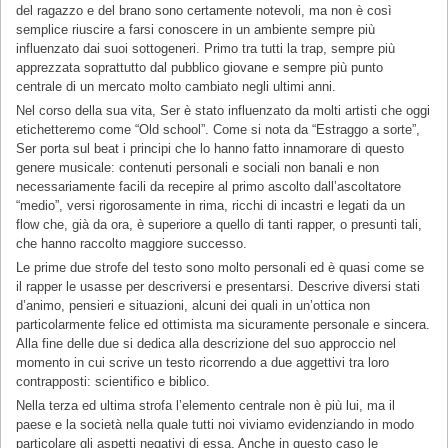
del ragazzo e del brano sono certamente notevoli, ma non è così
semplice riuscire a farsi conoscere in un ambiente sempre più
influenzato dai suoi sottogeneri. Primo tra tutti la trap, sempre più
apprezzata soprattutto dal pubblico giovane e sempre più punto
centrale di un mercato molto cambiato negli ultimi anni.
Nel corso della sua vita, Ser è stato influenzato da molti artisti che oggi
etichetteremo come “Old school”. Come si nota da “Estraggo a sorte”,
Ser porta sul beat i principi che lo hanno fatto innamorare di questo
genere musicale: contenuti personali e sociali non banali e non
necessariamente facili da recepire al primo ascolto dall’ascoltatore
“medio”, versi rigorosamente in rima, ricchi di incastri e legati da un
flow che, già da ora, è superiore a quello di tanti rapper, o presunti tali,
che hanno raccolto maggiore successo.
Le prime due strofe del testo sono molto personali ed è quasi come se
il rapper le usasse per descriversi e presentarsi. Descrive diversi stati
d’animo, pensieri e situazioni, alcuni dei quali in un’ottica non
particolarmente felice ed ottimista ma sicuramente personale e sincera.
Alla fine delle due si dedica alla descrizione del suo approccio nel
momento in cui scrive un testo ricorrendo a due aggettivi tra loro
contrapposti: scientifico e biblico.
Nella terza ed ultima strofa l’elemento centrale non è più lui, ma il
paese e la società nella quale tutti noi viviamo evidenziando in modo
particolare gli aspetti negativi di essa. Anche in questo caso le