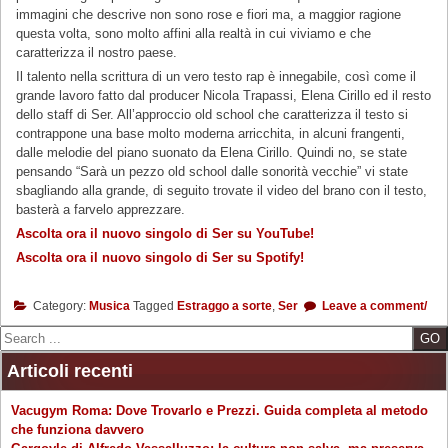
immagini che descrive non sono rose e fiori ma, a maggior ragione
questa volta, sono molto affini alla realtà in cui viviamo e che
caratterizza il nostro paese.
Il talento nella scrittura di un vero testo rap è innegabile, così come il
grande lavoro fatto dal producer Nicola Trapassi, Elena Cirillo ed il resto
dello staff di Ser. All’approccio old school che caratterizza il testo si
contrappone una base molto moderna arricchita, in alcuni frangenti,
dalle melodie del piano suonato da Elena Cirillo. Quindi no, se state
pensando “Sarà un pezzo old school dalle sonorità vecchie” vi state
sbagliando alla grande, di seguito trovate il video del brano con il testo,
basterà a farvelo apprezzare.
Ascolta ora il nuovo singolo di Ser su YouTube!
Ascolta ora il nuovo singolo di Ser su Spotify!
Category:
Musica
Tagged
Estraggo a sorte
,
Ser
Leave a comment/
Search
Articoli recenti
Vacugym Roma: Dove Trovarlo e Prezzi. Guida completa al metodo
che funziona davvero