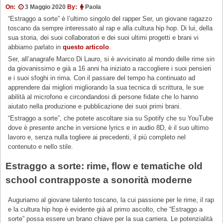
On:
3 Maggio 2020
By:
Paola
“Estraggo a sorte” è l’ultimo singolo del rapper Ser, un giovane ragazzo
toscano da sempre interessato al rap e alla cultura hip hop. Di lui, della
sua storia, dei suoi collaboratori e dei suoi ultimi progetti e brani vi
abbiamo parlato in
questo articolo
.
Ser, all’anagrafe Marco Di Lauro, si è avvicinato al mondo delle rime sin
da giovanissimo e già a 16 anni ha iniziato a raccogliere i suoi pensieri
e i suoi sfoghi in rima. Con il passare del tempo ha continuato ad
apprendere dai migliori migliorando la sua tecnica di scrittura, le sue
abilità al microfono e circondandosi di persone fidate che lo hanno
aiutato nella produzione e pubblicazione dei suoi primi brani.
“Estraggo a sorte”, che potete ascoltare sia su Spotify che su YouTube
dove è presente anche in versione lyrics e in audio 8D, è il suo ultimo
lavoro e, senza nulla togliere ai precedenti, il più completo nel
contenuto e nello stile.
Estraggo a sorte: rime, flow e tematiche old
school contrapposte a sonorità moderne
Auguriamo al giovane talento toscano, la cui passione per le rime, il rap
e la cultura hip hop è evidente già al primo ascolto, che “Estraggo a
sorte” possa essere un brano chiave per la sua carriera. Le potenzialità