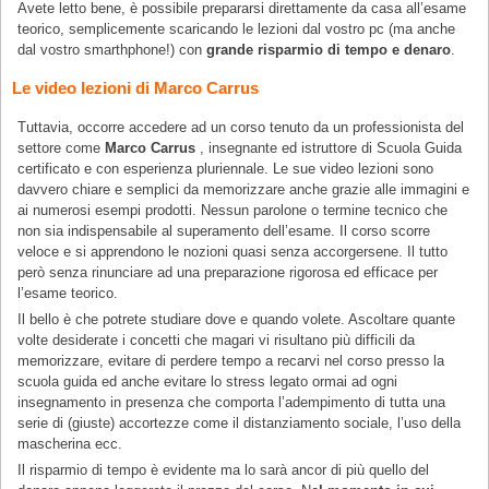
Avete letto bene, è possibile prepararsi direttamente da casa all’esame
teorico, semplicemente scaricando le lezioni dal vostro pc (ma anche
dal vostro smarthphone!) con
grande risparmio di tempo e denaro
.
Le video lezioni di Marco Carrus
Tuttavia, occorre accedere ad un corso tenuto da un professionista del
settore come
Marco Carrus
, insegnante ed istruttore di Scuola Guida
certificato e con esperienza pluriennale. Le sue video lezioni sono
davvero chiare e semplici da memorizzare anche grazie alle immagini e
ai numerosi esempi prodotti. Nessun parolone o termine tecnico che
non sia indispensabile al superamento dell’esame. Il corso scorre
veloce e si apprendono le nozioni quasi senza accorgersene. Il tutto
però senza rinunciare ad una preparazione rigorosa ed efficace per
l’esame teorico.
Il bello è che potrete studiare dove e quando volete. Ascoltare quante
volte desiderate i concetti che magari vi risultano più difficili da
memorizzare, evitare di perdere tempo a recarvi nel corso presso la
scuola guida ed anche evitare lo stress legato ormai ad ogni
insegnamento in presenza che comporta l’adempimento di tutta una
serie di (giuste) accortezze come il distanziamento sociale, l’uso della
mascherina ecc.
Il risparmio di tempo è evidente ma lo sarà ancor di più quello del