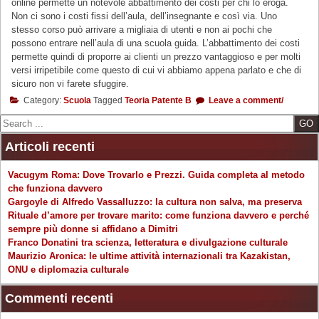
online permette un notevole abbattimento dei costi per chi lo eroga.
Non ci sono i costi fissi dell’aula, dell’insegnante e così via. Uno
stesso corso può arrivare a migliaia di utenti e non ai pochi che
possono entrare nell’aula di una scuola guida. L’abbattimento dei costi
permette quindi di proporre ai clienti un prezzo vantaggioso e per molti
versi irripetibile come questo di cui vi abbiamo appena parlato e che di
sicuro non vi farete sfuggire.
Category:
Scuola
Tagged
Teoria Patente B
Leave a comment/
Search
Articoli recenti
Vacugym Roma: Dove Trovarlo e Prezzi. Guida completa al metodo
che funziona davvero
Gargoyle di Alfredo Vassalluzzo: la cultura non salva, ma preserva
Rituale d’amore per trovare marito: come funziona davvero e perché
sempre più donne si affidano a Dimitri
Franco Donatini tra scienza, letteratura e divulgazione culturale
Maurizio Aronica: le ultime attività internazionali tra Kazakistan,
ONU e diplomazia culturale
Commenti recenti