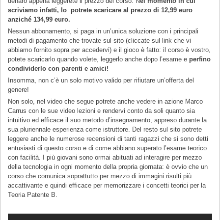
denaro appena leggerete il prezzo del corso. N
el momento in cui
scriviamo infatti, lo potrete scaricare al prezzo di 12,99 euro
anziché 134,99 euro.
Nessun abbonamento, si paga in un’unica soluzione con i principali
metodi di pagamento che trovate sul sito (cliccate sul link che vi
abbiamo fornito sopra per accedervi) e il gioco è fatto: il corso è vostro,
potete scaricarlo quando volete, leggerlo anche dopo l’esame e
perfino
condividerlo con parenti e amici!
Insomma, non c’è un solo motivo valido per rifiutare un’offerta del
genere!
Non solo, nel video che segue potrete anche vedere in azione Marco
Carrus con le sue video lezioni e rendervi conto da soli quanto sia
intuitivo ed efficace il suo metodo d’insegnamento, appreso durante la
sua pluriennale esperienza come istruttore. Del resto sul sito potrete
leggere anche le numerose recensioni di tanti ragazzi che si sono detti
entusiasti di questo corso e di come abbiano superato l’esame teorico
con facilità. I più giovani sono ormai abituati ad interagire per mezzo
della tecnologia in ogni momento della propria giornata: è ovvio che un
corso che comunica soprattutto per mezzo di immagini risulti più
accattivante e quindi efficace per memorizzare i concetti teorici per la
Teoria Patente B.