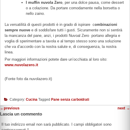
I muffin nuvola Zero
, per una dolce pausa, come dessert
o a colazione. Da portare comodamente nella borsetta o
nello zaino.
La versatilità di questi prodotti è in grado di ispirare c
ombinazioni
sempre nuove
e di soddisfare tutti i gusti. Sicuramente non si sentirà
la mancanza del pane, anzi, i prodotti Nuvoal Zero portano allegria e
voglia di sperimentare a tavola e al tempo stesso sono una soluzione
che va d’accordo con la nostra salute e, di conseguenza, la nostra
linea.
Per maggiori informazioni potete dare un’occhiata al loro sito:
www.nuvolazero.it
(Fonte foto da nuvolazero.it)
Category:
Cucina
Tagged
Pane senza carboidrati
←
previous
next
→
Lascia un commento
Il tuo indirizzo email non sarà pubblicato.
I campi obbligatori sono
contrassegnati
*