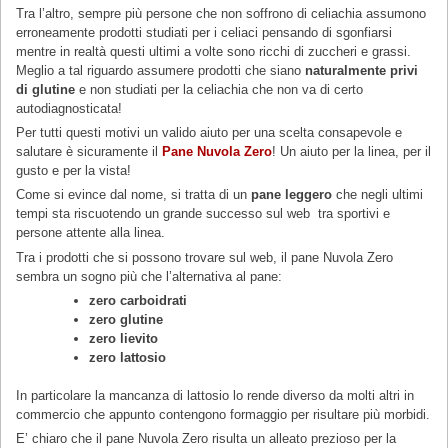
Tra l’altro, sempre più persone che non soffrono di celiachia assumono
erroneamente prodotti studiati per i celiaci pensando di sgonfiarsi
mentre in realtà questi ultimi a volte sono ricchi di zuccheri e grassi.
Meglio a tal riguardo assumere prodotti che siano
naturalmente privi
di glutine
e non studiati per la celiachia che non va di certo
autodiagnosticata!
Per tutti questi motivi un valido aiuto per una scelta consapevole e
salutare è sicuramente il
Pane Nuvola Zero
! Un aiuto per la linea, per il
gusto e per la vista!
Come si evince dal nome, si tratta di un
pane leggero
che negli ultimi
tempi sta riscuotendo un grande successo sul web tra sportivi e
persone attente alla linea.
Tra i prodotti che si possono trovare sul web, il pane Nuvola Zero
sembra un sogno più che l’alternativa al pane:
zero carboidrati
zero glutine
zero lievito
zero lattosio
In particolare la mancanza di lattosio lo rende diverso da molti altri in
commercio che appunto contengono formaggio per risultare più morbidi.
E’ chiaro che il pane Nuvola Zero risulta un alleato prezioso per la