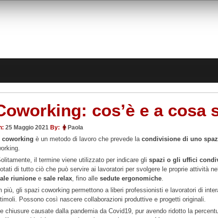
Coworking: cos’è e a cosa 
n:
25 Maggio 2021
By:
Paola
l
coworking
è un metodo di lavoro che prevede la
condivisione di uno spaz
orking.
olitamente, il termine viene utilizzato per indicare gli
spazi o gli uffici condi
otati di tutto ciò che può servire ai lavoratori per svolgere le proprie attività n
ale riunione
e
sale relax
, fino alle
sedute ergonomiche
.
n più, gli spazi coworking permettono a liberi professionisti e lavoratori di inte
timoli. Possono così nascere collaborazioni produttive e progetti originali.
e chiusure causate dalla pandemia da Covid19, pur avendo ridotto la percentual