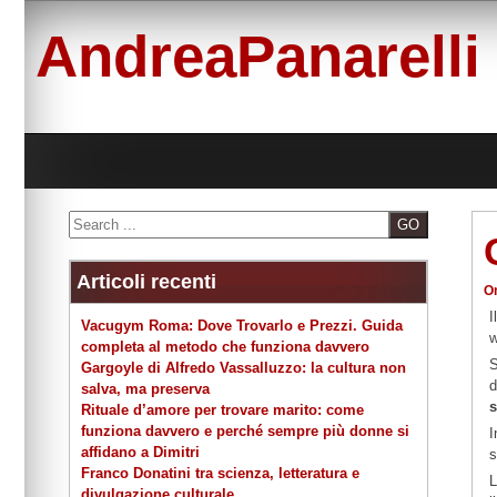
Skip
to
AndreaPanarelli
content
Search
Articoli recenti
O
I
Vacugym Roma: Dove Trovarlo e Prezzi. Guida
w
completa al metodo che funziona davvero
S
Gargoyle di Alfredo Vassalluzzo: la cultura non
d
salva, ma preserva
s
Rituale d’amore per trovare marito: come
funziona davvero e perché sempre più donne si
I
affidano a Dimitri
s
Franco Donatini tra scienza, letteratura e
L
divulgazione culturale