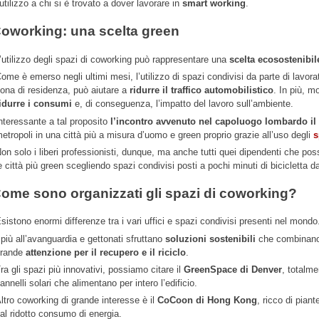
’utilizzo a chi si è trovato a dover lavorare in
smart working
.
oworking: una scelta green
’utilizzo degli spazi di coworking può rappresentare una
scelta ecosostenibil
ome è emerso negli ultimi mesi, l’utilizzo di spazi condivisi da parte di lavorat
ona di residenza, può aiutare a
ridurre il traffico automobilistico
. In più, m
idurre i consumi
e, di conseguenza, l’impatto del lavoro sull’ambiente.
nteressante a tal proposito
l’incontro avvenuto nel capoluogo lombardo il
etropoli in una città più a misura d’uomo e green proprio grazie all’uso degli
s
on solo i liberi professionisti, dunque, ma anche tutti quei dipendenti che po
e città più green scegliendo spazi condivisi posti a pochi minuti di bicicletta da
ome sono organizzati gli spazi di coworking?
sistono enormi differenze tra i vari uffici e spazi condivisi presenti nel mondo
 più all’avanguardia e gettonati sfruttano
soluzioni sostenibili
che combinano l
rande
attenzione per il recupero e il riciclo
.
ra gli spazi più innovativi, possiamo citare il
GreenSpace di Denver
, totalme
annelli solari che alimentano per intero l’edificio.
ltro coworking di grande interesse è il
CoCoon di Hong Kong
, ricco di piant
al ridotto consumo di energia.