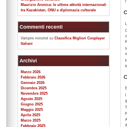
l
Maurizio Aronica: le ultime attività internazionali
tra Kazakistan, ONU e diplomazia culturale
C
L
Commenti recenti
C
z
Vampire minstrel
su
Classifica Migliori Cosplayer
r
Italiani
I
m
Archivi
N
l
Marzo 2026
C
Febbraio 2026
Gennaio 2026
Dicembre 2025
E
Novembre 2025
I
Agosto 2025
g
Giugno 2025
T
Maggio 2025
p
Aprile 2025
A
Marzo 2025
d
Febbraio 2025