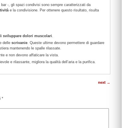
n bar -, gli spazi condivisi sono sempre caratterizzati da
tività
e la condivisione. Per ottenere questo risultato, risulta
di sviluppare dolori muscolari
.
e delle
scrivanie
. Queste ultime devono permettere di guardare
stiera mantenendo le spalle rilassate.
nte e non devono affaticare la vista.
ole e rilassante, migliora la qualità dell’aria e la purifica.
next
→
ti
*