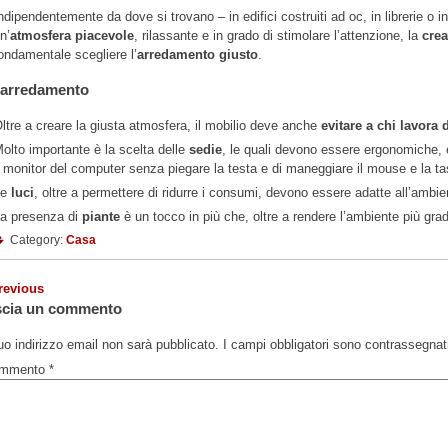
ndipendentemente da dove si trovano – in edifici costruiti ad oc, in librerie o i
n’
atmosfera piacevole
, rilassante e in grado di stimolare l’attenzione, la
crea
ondamentale scegliere l’
arredamento giusto
.
’arredamento
ltre a creare la giusta atmosfera, il mobilio deve anche
evitare a chi lavora 
olto importante è la scelta delle
sedie
, le quali devono essere ergonomiche, 
l monitor del computer senza piegare la testa e di maneggiare il mouse e la ta
Le
luci
, oltre a permettere di ridurre i consumi, devono essere adatte all’ambie
a presenza di
piante
è un tocco in più che, oltre a rendere l’ambiente più gradev
Category:
Casa
revious
scia un commento
tuo indirizzo email non sarà pubblicato.
I campi obbligatori sono contrassegna
mmento
*